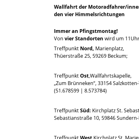
Wallfahrt der Motoradfahrer/inne
den vier Himmelsrichtungen
Immer an Pfingstmontag!
Von
vier Standorten
wird um 11Uhr 
Treffpunkt
Nord,
Marienplatz,
Thüerstraße 25, 59269 Beckum;
Treffpunkt
Ost
,Wallfahrtskapelle,
„Zum Brünneken“, 33154 Salzkotten-
(51.678599 | 8.573784)
Treffpunkt
Süd:
Kirchplatz St. Sebast
Sebastianstraße 10, 59846 Sundern-
Treffpunkt
West
Kirchplatz St. Marie