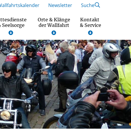
Wallfahrtskalender
Newsletter
Suche
ttesdienste
Orte & Klänge
Kontakt
 Seelsorge
der Wallfahrt
& Service
Wallfahrtsmotto und Gebet 2026