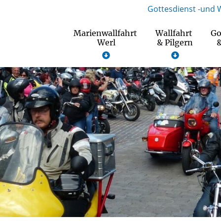
Gottesdienst -und 
Marienwallfahrt
Wallfahrt
Go
Werl
& Pilgern
&