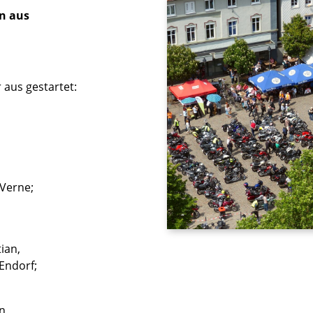
n aus
aus gestartet:
Verne;
ian,
Endorf;
n,