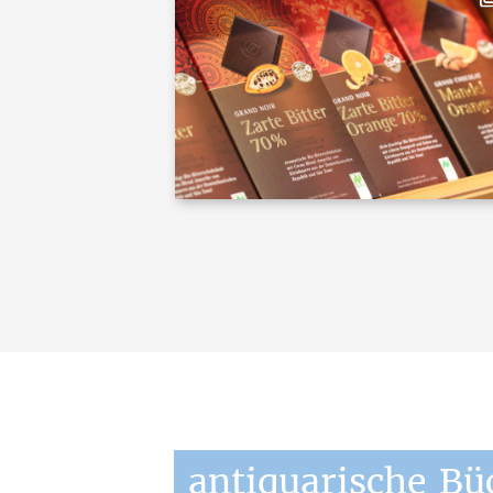
antiquarische
Bü