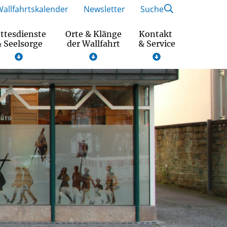
Wallfahrtskalender
Newsletter
Suche
ttesdienste
Orte & Klänge
Kontakt
 Seelsorge
der Wallfahrt
& Service
Wallfahrtsmotto und Gebet 2026