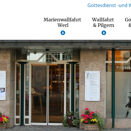
Gottesdienst -und 
Marienwallfahrt
Wallfahrt
Go
Werl
& Pilgern
&