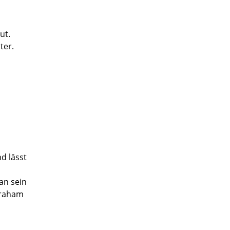
ut.
ter.
d lässt
an sein
braham