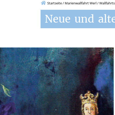
Startseite
/
Marienwallfahrt Werl
/
Wallfahrt
Neue
und
alt