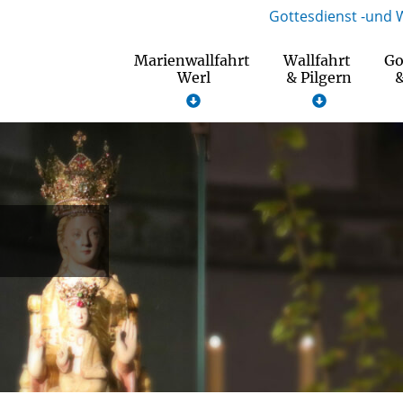
Gottesdienst -und 
Marienwallfahrt
Wallfahrt
Go
Werl
& Pilgern
&