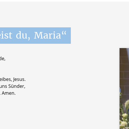
ist
du,
Maria“
de,
eibes, Jesus.
 uns Sünder,
. Amen.