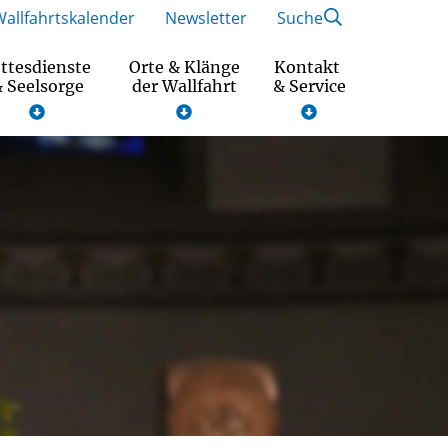
Wallfahrtskalender
Newsletter
Suche
ttesdienste
Orte & Klänge
Kontakt
 Seelsorge
der Wallfahrt
& Service
Wallfahrtsmotto und Gebet 2026