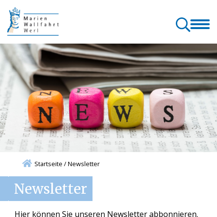
allfahrt
Wallfahrt
Gottesdienste
Orte & Klänge
Kontakt
rl
& Pilgern
& Seelsorge
der Wallfahrt
& Service
sprechpartner
Startseite
/
Newsletter
Newsletter
Hier können Sie unseren Newsletter abbonnieren.