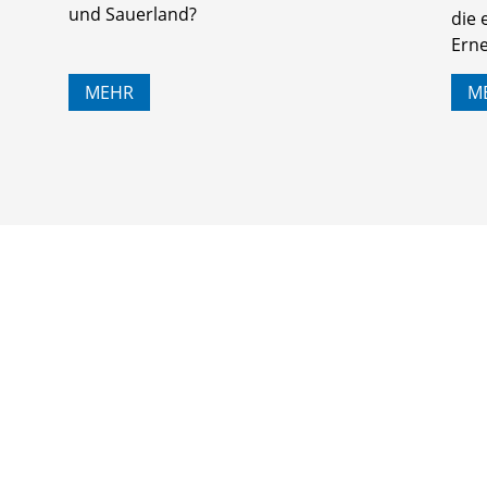
und Sauerland?
die
Ern
MEHR
M