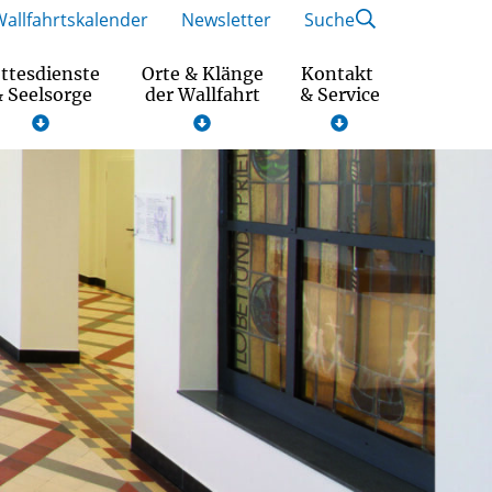
Wallfahrtskalender
Newsletter
Suche
ttesdienste
Orte & Klänge
Kontakt
 Seelsorge
der Wallfahrt
& Service
Wallfahrtsmotto und Gebet 2026