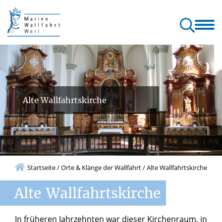
allfahrt
Wallfahrt
Gottesdienste
Orte & Klänge
Kontakt
erl
& Pilgern
& Seelsorge
der Wallfahrt
& Service
Alte Wallfahrtskirche
Startseite
/
Orte & Klänge der Wallfahrt
/
Alte Wallfahrtskirche
Alte
Wallfahrtskirche
In früheren Jahrzehnten war dieser Kirchenraum, in