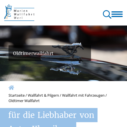
allfahrt
Wallfahrt
Gottesdienste
Orte & Klänge
Kontakt
erl
& Pilgern
& Seelsorge
der Wallfahrt
& Service
Oldtimerwallfahrt
Startseite
/
Wallfahrt & Pilgern
/
Wallfahrt mit Fahrzeugen
/
Oldtimer Wallfahrt
für
die
Liebhaber
von