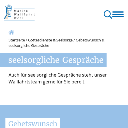
allfahrt
Wallfahrt
Gottesdienste
Orte & Klänge
Kontakt
erl
& Pilgern
& Seelsorge
der Wallfahrt
& Service
Startseite
/
Gottesdienste & Seelsorge
/
Gebetswunsch &
seelsorgliche Gespräche
seelsorgliche
Gespräche
Auch für seelsorgliche Gespräche steht unser
Wallfahrtsteam gerne für Sie bereit.
Gebetswunsch