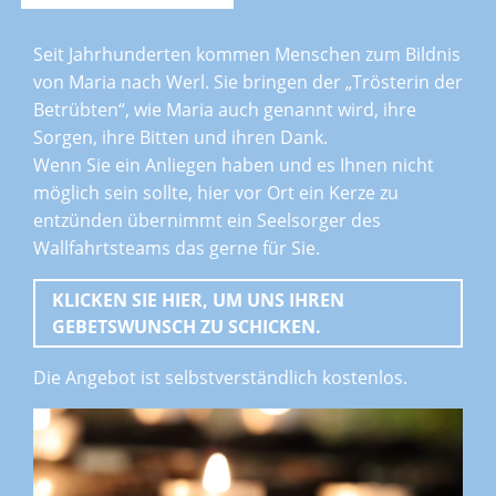
Seit Jahrhunderten kommen Menschen zum Bildnis
von Maria nach Werl. Sie bringen der „Trösterin der
Betrübten“, wie Maria auch genannt wird, ihre
Sorgen, ihre Bitten und ihren Dank.
Wenn Sie ein Anliegen haben und es Ihnen nicht
möglich sein sollte, hier vor Ort ein Kerze zu
entzünden übernimmt ein Seelsorger des
Wallfahrtsteams das gerne für Sie.
KLICKEN SIE HIER, UM UNS IHREN
GEBETSWUNSCH ZU SCHICKEN.
Die Angebot ist selbstverständlich kostenlos.