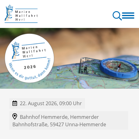
allfahrt
Wallfahrt
Gottesdienste
Orte & Klänge
Kontakt
erl
& Pilgern
& Seelsorge
der Wallfahrt
& Service
22. August 2026, 09:00 Uhr
Bahnhof Hemmerde,
Hemmerder
Bahnhofstraße,
59427
Unna-Hemmerde