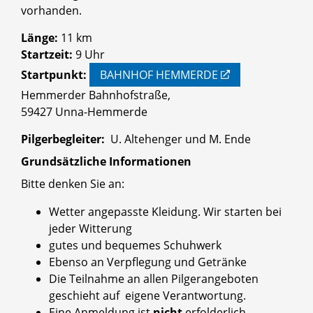
vorhanden.
Länge:
11 km
Startzeit:
9 Uhr
Startpunkt:
BAHNHOF HEMMERDE
Hemmerder Bahnhofstraße,
59427 Unna-Hemmerde
Pilgerbegleiter:
U. Altehenger und M. Ende
Grundsätzliche Informationen
Bitte denken Sie an:
Wetter angepasste Kleidung. Wir starten bei
jeder Witterung
gutes und bequemes Schuhwerk
Ebenso an Verpflegung und Getränke
Die Teilnahme an allen Pilgerangeboten
geschieht auf eigene Verantwortung.
Eine Anmeldung ist
nicht
erfolderlich