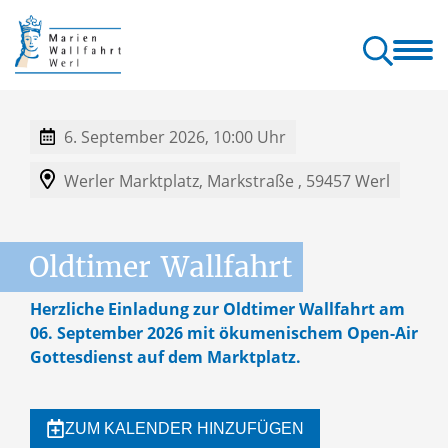
allfahrt
Wallfahrt
Gottesdienste
Orte & Klänge
Kontakt
erl
& Pilgern
& Seelsorge
der Wallfahrt
& Service
6. September 2026, 10:00 Uhr
Werler Marktplatz,
Markstraße ,
59457
Werl
Oldtimer
Wallfahrt
Herzliche Einladung zur Oldtimer Wallfahrt am
06. September 2026 mit ökumenischem Open-Air
Gottesdienst auf dem Marktplatz.
ZUM KALENDER HINZUFÜGEN