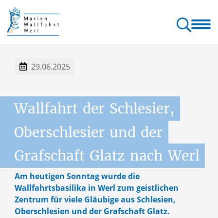
allfahrt
Wallfahrt
Gottesdienste
Orte & Klänge
Kontakt
erl
& Pilgern
& Seelsorge
der Wallfahrt
& Service
29.06.2025
Wallfahrt
der
Schlesier,
Oberschlesier
und
der
Grafschaft
Glatz
nach
Werl
Am heutigen Sonntag wurde die
Wallfahrtsbasilika in Werl zum geistlichen
Zentrum für viele Gläubige aus Schlesien,
Oberschlesien und der Grafschaft Glatz.