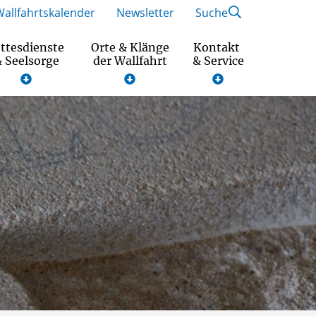
Wallfahrtskalender
Newsletter
Suche
ttesdienste
Orte & Klänge
Kontakt
 Seelsorge
der Wallfahrt
& Service
Wallfahrtsmotto und Gebet 2026