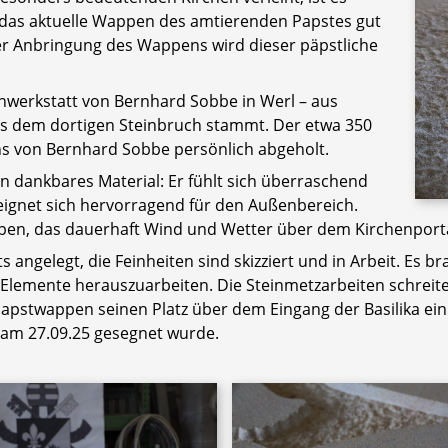
, das aktuelle Wappen des amtierenden Papstes gut
er Anbringung des Wappens wird dieser päpstliche
nwerkstatt von Bernhard Sobbe in Werl – aus
us dem dortigen Steinbruch stammt. Der etwa 350
s von Bernhard Sobbe persönlich abgeholt.
ein dankbares Material: Er fühlt sich überraschend
d eignet sich hervorragend für den Außenbereich.
pen, das dauerhaft Wind und Wetter über dem Kirchenportal
angelegt, die Feinheiten sind skizziert und in Arbeit. Es br
Elemente herauszuarbeiten. Die Steinmetzarbeiten schreiten
e Papstwappen seinen Platz über dem Eingang der Basilika
ć am 27.09.25 gesegnet wurde.