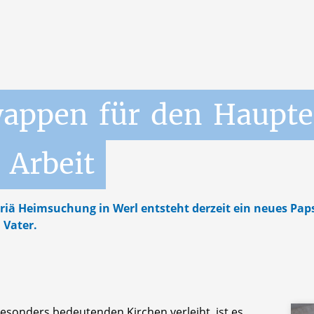
wappen
für
den
Haupte
Arbeit
riä Heimsuchung in Werl entsteht derzeit ein neues Pap
 Vater.
 besonders bedeutenden Kirchen verleiht, ist es