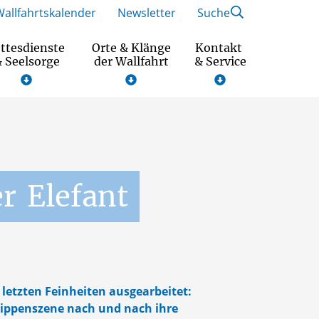
Wallfahrtskalender
Newsletter
Suche
ttesdienste
Orte & Klänge
Kontakt
 Seelsorge
der Wallfahrt
& Service
Wallfahrtsmotto und Gebet 2026
r
Elefant
 letzten Feinheiten ausgearbeitet:
Krippenszene nach und nach ihre