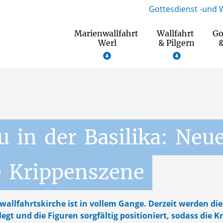
Gottesdienst -und 
Marienwallfahrt
Wallfahrt
Go
Werl
& Pilgern
&
u
in
der
Basilika:
Neue
e
Krippenszene
wallfahrtskirche ist in vollem Gange. Derzeit werden die
gt und die Figuren sorgfältig positioniert, sodass die 