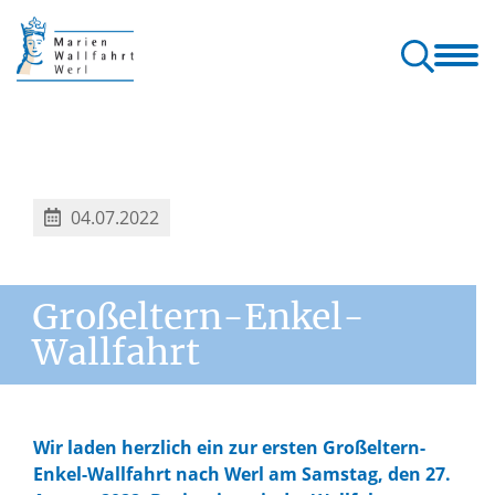
allfahrt
Wallfahrt
Gottesdienste
Orte & Klänge
Kontakt
erl
& Pilgern
& Seelsorge
der Wallfahrt
& Service
04.07.2022
Großeltern-Enkel-
Wallfahrt
Wir laden herzlich ein zur ersten Großeltern-
Enkel-Wallfahrt nach Werl am Samstag, den 27.