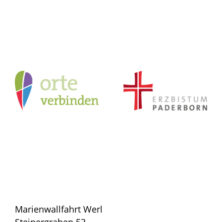
Marienwallfahrt Werl
Steinergraben 53