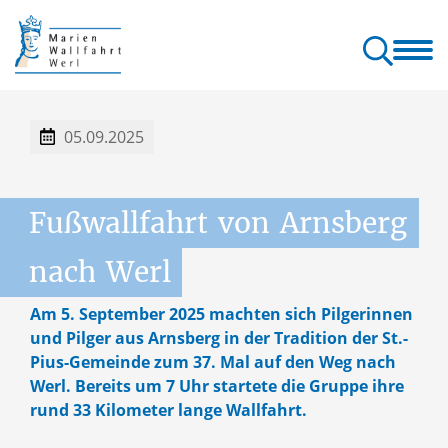
allfahrt
Wallfahrt
Gottesdienste
Orte & Klänge
Kontakt
erl
& Pilgern
& Seelsorge
der Wallfahrt
& Service
05.09.2025
Fußwallfahrt
von
Arnsberg
nach
Werl
Am 5. September 2025 machten sich Pilgerinnen
und Pilger aus Arnsberg in der Tradition der St.-
Pius-Gemeinde zum 37. Mal auf den Weg nach
Werl. Bereits um 7 Uhr startete die Gruppe ihre
rund 33 Kilometer lange Wallfahrt.