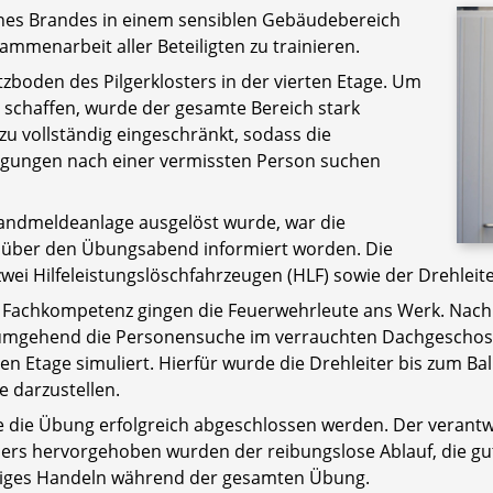
eines Brandes in einem sensiblen Gebäudebereich
ammenarbeit aller Beteiligten zu trainieren.
oden des Pilgerklosters in der vierten Etage. Um
 schaffen, wurde der gesamte Bereich stark
zu vollständig eingeschränkt, sodass die
ingungen nach einer vermissten Person suchen
andmeldeanlage ausgelöst wurde, war die
eld über den Übungsabend informiert worden. Die
zwei Hilfeleistungslöschfahrzeugen (HLF) sowie der Drehleite
r Fachkompetenz gingen die Feuerwehrleute ans Werk. Nach
mgehend die Personensuche im verrauchten Dachgeschoss.
en Etage simuliert. Hierfür wurde die Drehleiter bis zum B
 darzustellen.
die Übung erfolgreich abgeschlossen werden. Der verantwo
onders hervorgehoben wurden der reibungslose Ablauf, die g
iges Handeln während der gesamten Übung.