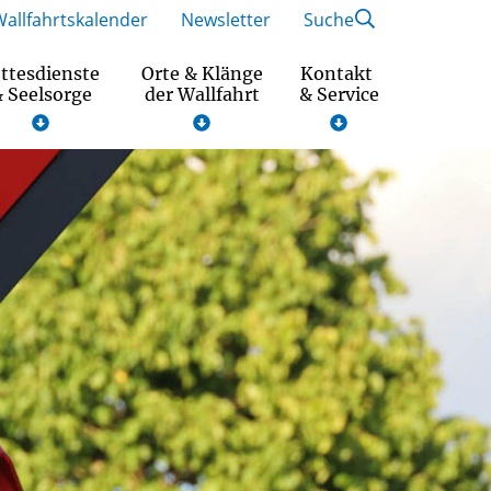
Wallfahrtskalender
Newsletter
Suche
ttesdienste
Orte & Klänge
Kontakt
 Seelsorge
der Wallfahrt
& Service
Wallfahrtsmotto und Gebet 2026