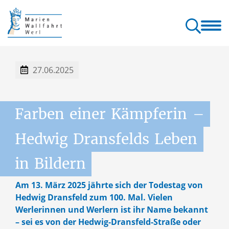
allfahrt
Wallfahrt
Gottesdienste
Orte & Klänge
Kontakt
erl
& Pilgern
& Seelsorge
der Wallfahrt
& Service
27.06.2025
Farben
einer
Kämpferin
–
Hedwig
Dransfelds
Leben
in
Bildern
Am 13. März 2025 jährte sich der Todestag von
Hedwig Dransfeld zum 100. Mal. Vielen
Werlerinnen und Werlern ist ihr Name bekannt
– sei es von der Hedwig-Dransfeld-Straße oder