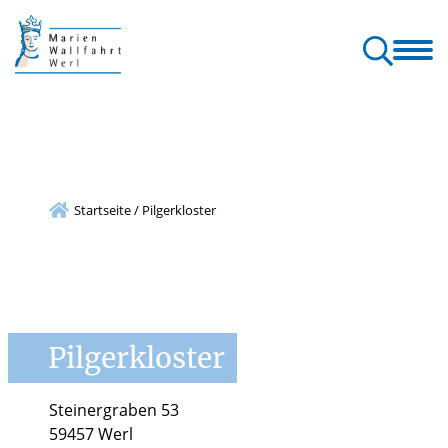
allfahrt
Wallfahrt
Gottesdienste
Orte & Klänge
Kontakt
erl
& Pilgern
& Seelsorge
der Wallfahrt
& Service
Startseite
/
Pilgerkloster
Pilgerkloster
Steinergraben 53
59457 Werl